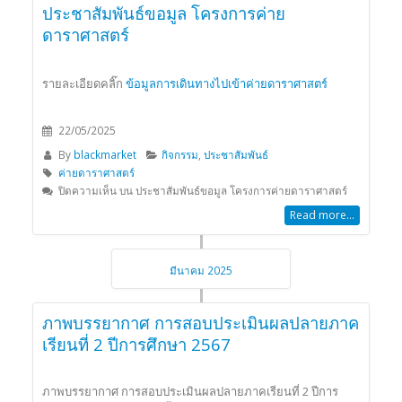
ประชาสัมพันธ์ขอมูล โครงการค่าย
ดาราศาสตร์
รายละเอียดคลิ๊ก
ข้อมูลการเดินทางไปเข้าค่ายดาราศาสตร์
22/05/2025
By
blackmarket
กิจกรรม
,
ประชาสัมพันธ์
พัฒนาครูและ
สร้างและพัฒนา
ค่ายดาราศาสตร์
บุคลากรให้มีความ
“มาตรฐานความรู้
ปิดความเห็น
บน ประชาสัมพันธ์ขอมูล โครงการค่ายดาราศาสตร์
เข้มแข็งทาง
ของนักเรียน” เพื่อ
Read more...
วิชาการ คุณธรรม
ความสามารถใน
และจริยธรรม
การศึกษาต่อใน
ระดับที่สูงขึ้น และ
มีนาคม 2025
เทียบเคียงได้รับ
มาตรฐานระดับ
นางสาวทัศนา ยงคำชา
นานาชาติ
รองผู้อำนวยการสถานศึกษา -
ภาพบรรยากาศ การสอบประเมินผลปลายภาค
ต.ส.บ.
เรียนที่ 2 ปีการศึกษา 2567
นางสาวจีราภรณ์ กิมเยื้อน
รองผู้อำนวยการสถานศึกษา -
ภาพบรรยากาศ การสอบประเมินผลปลายภาคเรียนที่ 2 ปีการ