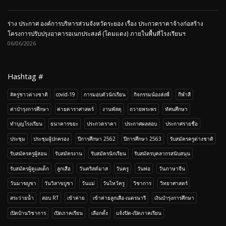
ร่าง ประกาศ องค์การบริหารส่วนจังหวัดระยอง เรื่อง ประกวดราคาจ้างก่อสร้าง
โครงการปรับปรุงอาคารอเนกประสงค์ (โดมแดง) ภายในพื้นที่โรงเรียนฯ
06/06/2026
Hashtag #
#ครูชาวต่างชาติ
covid-19
การมอบตัวนักเรียน
กิจกรรมน้องส่งพี่
กีฬาสี
ค่าบำรุงการศึกษา
ค่ายดาราศาสตร์
งานพัสดุ
ถวายพระพร
ทัศนศึกษา
ทำบุญโรงเรียน
ธนาคารขยะ
ประกวดราคา
ประกาศผลสอบ
ประกาศรายชื่อ
ประชุม
ประชุมผู้ปกครอง
ปีการศึกษา 2562
ปีการศึกษา 2563
รับสมัครครูต่างชาติ
รับสมัครครูผู้สอน
รับสมัครงาน
รับสมัครนักเรียน
รับสมัครบุคลากรสนับสนุน
รับสมัครผู้ดูแลเด็ก
ลูกเสือ
วันคริสต์มาส
วันครู
วันพ่อ
วันภาษาจีน
วันมาฆบูชา
วันวิสาขบูชา
วันแม่
วันไหว้ครู
วิชาการ
วิทยาศาสตร์
สระว่ายน้ำ
สอบ RT
เข้าค่าย
เข้าค่ายลูกเสือ-เนตรนารี
เงินบำรุงการศึกษา
เปิดบ้านวิชาการ
เปิดภาคเรียน
เลือกตั้ง
เเจ้งปิด-เปิดภาคเรียน