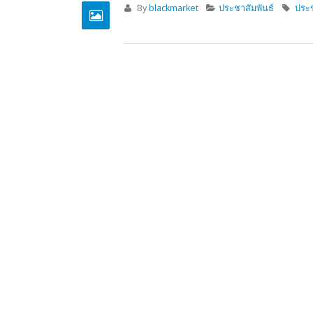
วันวิสาขบูชา
19
พ.ค.
By
blackmarket
ประชาสัมพันธ์
วันว
การประชุมเชิงปฏิบัติ
04
พ.ค.