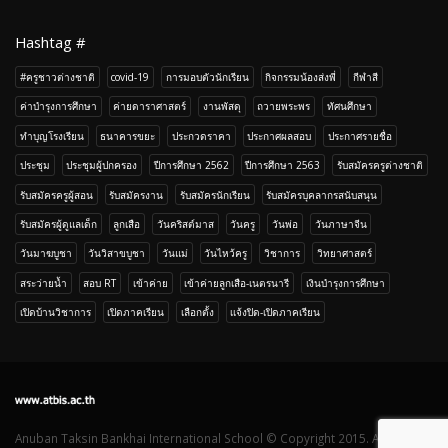
Hashtag #
#ครูชาวต่างชาติ
covid-19
การมอบตัวนักเรียน
กิจกรรมน้องส่งพี่
กีฬาสี
ค่าบำรุงการศึกษา
ค่ายดาราศาสตร์
งานพัสดุ
ถวายพระพร
ทัศนศึกษา
ทำบุญโรงเรียน
ธนาคารขยะ
ประกวดราคา
ประกาศผลสอบ
ประกาศรายชื่อ
ประชุม
ประชุมผู้ปกครอง
ปีการศึกษา 2562
ปีการศึกษา 2563
รับสมัครครูต่างชาติ
รับสมัครครูผู้สอน
รับสมัครงาน
รับสมัครนักเรียน
รับสมัครบุคลากรสนับสนุน
รับสมัครผู้ดูแลเด็ก
ลูกเสือ
วันคริสต์มาส
วันครู
วันพ่อ
วันภาษาจีน
วันมาฆบูชา
วันวิสาขบูชา
วันแม่
วันไหว้ครู
วิชาการ
วิทยาศาสตร์
สระว่ายน้ำ
สอบ RT
เข้าค่าย
เข้าค่ายลูกเสือ-เนตรนารี
เงินบำรุงการศึกษา
เปิดบ้านวิชาการ
เปิดภาคเรียน
เลือกตั้ง
เเจ้งปิด-เปิดภาคเรียน
Anuban Taksin Bankhai International School © Copyright 2015. All Rights