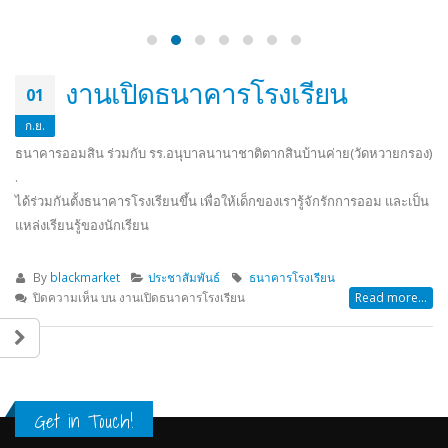
ธนาคารออมสิน ร่วมกับ รร.อนุบาลนานาชาติตากสินบ้านค่าย(วัดหวายกรอง)
.
ได้ร่วมกันตั้งธนาคารโรงเรียนขึ้น เพื่อให้เด็กของเรารู้จักรักการออม และเป็น
แหล่งเรียนรู้ของนักเรียน
By
blackmarket
ประชาสัมพันธ์
ธนาคารโรงเรียน
ปิดความเห็น
บน งานเปิดธนาคารโรงเรียน
Read more...
Get in Touch!
Contact Information
Address:
เลขที่ 132 หมู่ 2 ต.บางบุตร อ.บ้านค่าย จ.ระยอง 21120
Phone:
038-015299