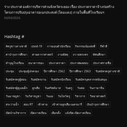
#ครูชาวต่างชาติ
covid-19
การมอบตัวนักเรียน
กิจกรรมน้องส่งพี่
กีฬาสี
ค่าบำรุงการศึกษา
ค่ายดาราศาสตร์
งานพัสดุ
ถวายพระพร
ทัศนศึกษา
ทำบุญโรงเรียน
ธนาคารขยะ
ประกวดราคา
ประกาศผลสอบ
ประกาศรายชื่อ
ประชุม
ประชุมผู้ปกครอง
ปีการศึกษา 2562
ปีการศึกษา 2563
รับสมัครครูต่างชาติ
รับสมัครครูผู้สอน
รับสมัครงาน
รับสมัครนักเรียน
รับสมัครบุคลากรสนับสนุน
รับสมัครผู้ดูแลเด็ก
ลูกเสือ
วันคริสต์มาส
วันครู
วันพ่อ
วันภาษาจีน
วันมาฆบูชา
วันวิสาขบูชา
วันแม่
วันไหว้ครู
วิชาการ
วิทยาศาสตร์
สระว่ายน้ำ
สอบ RT
เข้าค่าย
เข้าค่ายลูกเสือ-เนตรนารี
เงินบำรุงการศึกษา
เปิดบ้านวิชาการ
เปิดภาคเรียน
เลือกตั้ง
เเจ้งปิด-เปิดภาคเรียน
Anuban Taksin Bankhai International School © Copyright 2015. All Rights
Reserved.