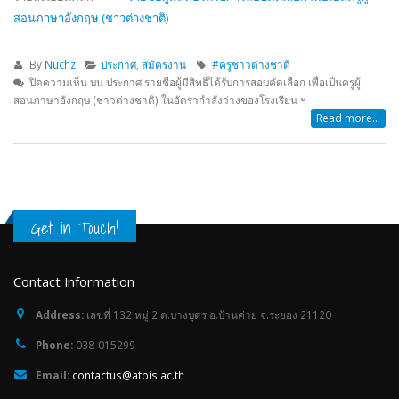
สอนภาษาอังกฤษ (ชาวต่างชาติ)
By
Nuchz
ประกาศ
,
สมัครงาน
#ครูชาวต่างชาติ
ปิดความเห็น
บน ประกาศ รายชื่อผู้มีสิทธิ์ได้รับการสอบคัดเลือก เพื่อเป็นครูผู้
สอนภาษาอังกฤษ (ชาวต่างชาติ) ในอัตรากำลังว่างของโรงเรียน ฯ
Read more...
Get in Touch!
Contact Information
Address:
เลขที่ 132 หมู่ 2 ต.บางบุตร อ.บ้านค่าย จ.ระยอง 21120
Phone:
038-015299
Email:
contactus@atbis.ac.th