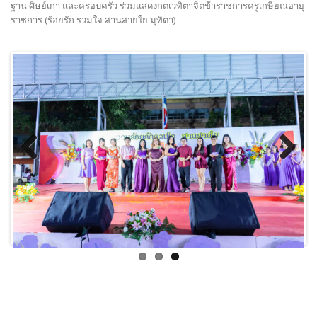
ฐาน ศิษย์เก่า และครอบครัว ร่วมแสดงกตเวทิตาจิตข้าราชการครูเกษียณอายุ
ราชการ (ร้อยรัก รวมใจ สานสายใย มุทิตา)
Previous
Next