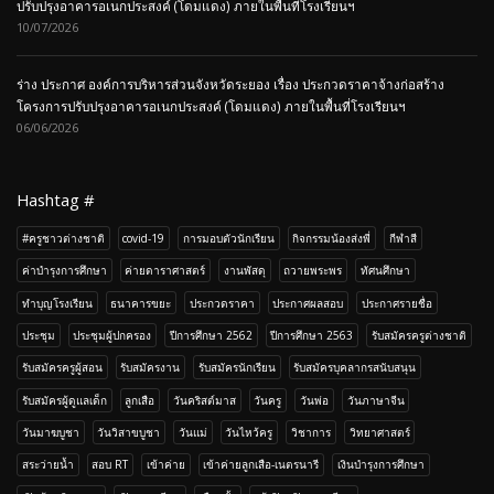
ปรับปรุงอาคารอเนกประสงค์ (โดมแดง) ภายในพื้นที่โรงเรียนฯ
10/07/2026
ร่าง ประกาศ องค์การบริหารส่วนจังหวัดระยอง เรื่อง ประกวดราคาจ้างก่อสร้าง
โครงการปรับปรุงอาคารอเนกประสงค์ (โดมแดง) ภายในพื้นที่โรงเรียนฯ
06/06/2026
Hashtag #
#ครูชาวต่างชาติ
covid-19
การมอบตัวนักเรียน
กิจกรรมน้องส่งพี่
กีฬาสี
ค่าบำรุงการศึกษา
ค่ายดาราศาสตร์
งานพัสดุ
ถวายพระพร
ทัศนศึกษา
ทำบุญโรงเรียน
ธนาคารขยะ
ประกวดราคา
ประกาศผลสอบ
ประกาศรายชื่อ
ประชุม
ประชุมผู้ปกครอง
ปีการศึกษา 2562
ปีการศึกษา 2563
รับสมัครครูต่างชาติ
รับสมัครครูผู้สอน
รับสมัครงาน
รับสมัครนักเรียน
รับสมัครบุคลากรสนับสนุน
รับสมัครผู้ดูแลเด็ก
ลูกเสือ
วันคริสต์มาส
วันครู
วันพ่อ
วันภาษาจีน
วันมาฆบูชา
วันวิสาขบูชา
วันแม่
วันไหว้ครู
วิชาการ
วิทยาศาสตร์
สระว่ายน้ำ
สอบ RT
เข้าค่าย
เข้าค่ายลูกเสือ-เนตรนารี
เงินบำรุงการศึกษา