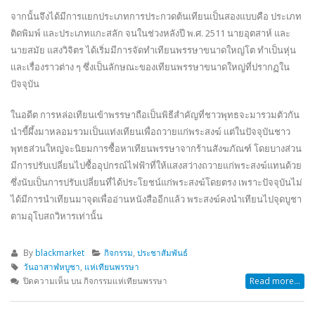
มีการปรับเปลี่ยนไปซื้ออุปกรณ์ไฟฟ้าที่ให้แสงสว่างถวายแก่พระสงฆ์แทนด้วย
ซึ่งนับเป็นการปรับเปลี่ยนที่ได้ประโยชน์แก่พระสงฆ์โดยตรง เพราะปัจจุบันไม่
ได้มีการนำเทียนมาจุดเพื่ออ่านหนังสืออีกแล้ว พระสงฆ์คงนำเทียนไปจุดบูชา
ตามอุโบสถวิหารเท่านั้น
By
blackmarket
กิจกรรม
,
ประชาสัมพันธ์
วันอาสาฬหบูชา
,
แห่เทียนพรรษา
ปิดความเห็น
บน กิจกรรมแห่เทียนพรรษา
Read more...
Get in Touch!
Contact Information
Address:
เลขที่ 132 หมู่ 2 ต.บางบุตร อ.บ้านค่าย จ.ระยอง 21120
Phone:
038-015299