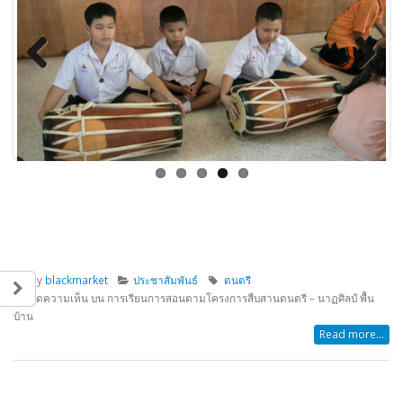
Previous
Next
By
blackmarket
ประชาสัมพันธ์
ดนตรี
ปิดความเห็น
บน การเรียนการสอนตามโครงการสืบสานดนตรี – นาฏศิลป์ พื้น
บ้าน
Read more...