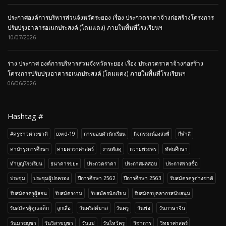
Hashtag #
#ครูชาวต่างชาติ
covid-19
การมอบตัวนักเรียน
กิจกรรมน้องส่งพี่
กีฬาสี
ค่าบำรุงการศึกษา
ค่ายดาราศาสตร์
งานพัสดุ
ถวายพระพร
ทัศนศึกษา
ทำบุญโรงเรียน
ธนาคารขยะ
ประกวดราคา
ประกาศผลสอบ
ประกาศรายชื่อ
ประชุม
ประชุมผู้ปกครอง
ปีการศึกษา 2562
ปีการศึกษา 2563
รับสมัครครูต่างชาติ
รับสมัครครูผู้สอน
รับสมัครงาน
รับสมัครนักเรียน
รับสมัครบุคลากรสนับสนุน
รับสมัครผู้ดูแลเด็ก
ลูกเสือ
วันคริสต์มาส
วันครู
วันพ่อ
วันภาษาจีน
วันมาฆบูชา
วันวิสาขบูชา
วันแม่
วันไหว้ครู
วิชาการ
วิทยาศาสตร์
สระว่ายน้ำ
สอบ RT
เข้าค่าย
เข้าค่ายลูกเสือ-เนตรนารี
เงินบำรุงการศึกษา
เปิดบ้านวิชาการ
เปิดภาคเรียน
เลือกตั้ง
เเจ้งปิด-เปิดภาคเรียน
Anuban Taksin Bankhai International School © Copyright 2015. All Rights
Reserved.