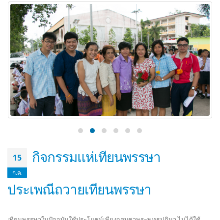
กิจกรรมแห่เทียนพรรษา
15
ก.ค.
ประเพณีถวายเทียนพรรษา
เทียนพรรษาในปัจจุบันใช้ประโยชน์เพียงจุดบูชาพระพุทธปฏิมา ไม่ได้ใช้
ประโยชน์ในการศึกษาพระธรรมเหมือนในอดีตอีกแล้ว จึงทำให้ในปัจจุบัน
เริ่มมีชาวพุทธนำอุปกรณ์ไฟฟ้าที่ให้แสงสว่างไปถวายแก่พระสงฆ์แทนเทียน
พรรษาซึ่งจะให้ประโยชน์มากกว่าใช้จุดบูชาเท่านั้น มีประเพณีหนึ่งที่เนื่อง
ด้วยวันเข้าพรรษาและจัดเป็นประเพณีที่สำคัญและสืบทอดกันเรื่อยมา ก็คือ
ประเพณีหล่อเทียนพรรษา
สำหรับให้พระภิกษุและพุทธศาสนิกชนทั่วไปได้จุดบูชาพระประธานในโบสถ์
ซึ่งเทียนพรรษาสามารถอยู่ได้ตลอด 3 เดือน และเป็นกุศลทานอย่างหนึ่งใน
การให้ทานด้วยแสงสว่าง ซึ่งในปัจจุบันได้พัฒนามาเป็นงานประเพณี