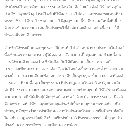
“ประกวดเทียนพรรษา” ของแต่ละจังหวัดโดยจัดเป็นขบวนแห่ทั้งทางบกและ
ทางน้ำ การถวายเทียนเพื่อจุดตามประทีปเป็นพุทธบูชานั้น มาจากอานิสงส์
การถวายเทียนเพื่อจุดเป็นพุทธบูชา ที่ปรากฏความในพระไตรปิฎกและใน
คัมภีร์อรรถกถา ว่าพระอนุรุทธะเถระ เคยถวายเทียนบูชาทำให้ได้รับอานิสงส์
มากมาย รวมถึงได้เป็นผู้มีจักษุทิพย์ (ตาทิพย์) ด้วย ด้วยการพรรณาอานิสงส์
ดังกล่าว อาจทำให้ชาวพุทธนิยมจุดประทีปเป็นพุทธบูชามานานแล้ว แต่ไม่
ปรากฏหลักฐานว่าการทำเทียนพรรษาในประเทศไทยถวายเริ่มมีมาแต่สมัย
ใด แต่ปรากฏความในตำรับท้าวศรีจุฬาลักษณ์ ที่พรรณาการบำเพ็ญกุศลใน
ช่วงเข้าพรรษาว่ามีการถวายเทียนพรรษาด้วย
ในประเทศไทย การถวายเทียนเข้าพรรษาจัดเป็นพิธีใหญ่มาตั้งแต่สมัยสุโขทัย
ในสมัยรัตนโกสินทร์การถวายเทียนเข้าพรรษาถือเป็นพระราชกรณียกิจ
สำคัญ โดยจะเรียกว่าพุ่มเทียน มีการพระราชทานถวายพุ่มเทียนรวมพึงโคม
เพื่อจุดบูชาตามอารามต่าง ๆ ทั้งในพระนครและหัวเมือง ซึ่งพิธีนี้ยังคงมีมาจน
ปัจจุบัน
การถวายเทียนพรรษาโดยแกะสลักเป็นลวดลายต่าง ๆ นั้น มีมาแต่โบราณ
เดิมเป็นประเพณีราชสำนักดังที่ปรากฏในเทียนรุ่งเทียนหลวงตามพระอาราม
ต่าง ๆ สำหรับเทียนแกะสลักที่ปรากฏว่ามีการจัดทำประกวดกันเป็นเรื่องราว