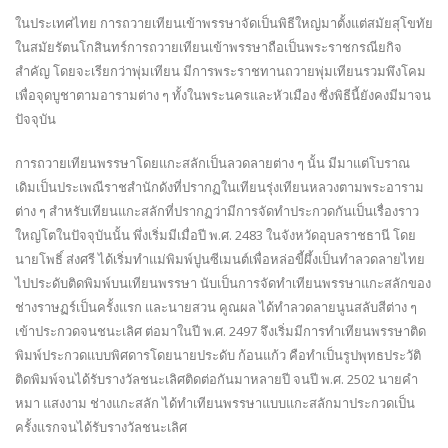
ใหญ่โตในปัจจุบันนั้น พึ่งเริ่มมีเมื่อปี พ.ศ. 2483 ในจังหวัดอุบลราชธานี โดย
นายโพธิ์ ส่งศรี ได้เริ่มทำแม่พิมพ์ปูนซีเมนต์เพื่อหล่อขี้ผึ้งเป็นทำลวดลายไทย
ไปประดับติดพิมพ์บนเทียนพรรษา นับเป็นการจัดทำเทียนพรรษาแกะสลักของ
ช่างราษฏร์เป็นครั้งแรก และนายสวน คูณผล ได้ทำลวดลายนูนสลับสีต่าง ๆ
เข้าประกวดจนชนะเลิศ ต่อมาในปี พ.ศ. 2497 จึงเริ่มมีการทำเทียนพรรษาติด
พิมพ์ประกวดแบบพิศดารโดยนายประดับ ก้อนแก้ว คือทำเป็นรูปพุทธประวัติ
ติดพิมพ์จนได้รับรางวัลชนะเลิศติดต่อกันมาหลายปี จนปี พ.ศ. 2502 นายคำ
หมา แสงงาม ช่างแกะสลัก ได้ทำเทียนพรรษาแบบแกะสลักมาประกวดเป็น
ครั้งแรกจนได้รับรางวัลชนะเลิศ
จากนั้นจึงได้มีการแยกประเภทการประกวดต้นเทียนเป็นสองแบบคือ ประเภท
ติดพิมพ์ และประเภทแกะสลัก จนในช่วงหลังปี พ.ศ. 2511 นายอุตสาห์ และ
นายสมัย แสงวิจิตร ได้เริ่มมีการจัดทำเทียนพรรษาขนาดใหญ่โต ทำเป็นหุ่น
และเรื่องราวต่าง ๆ ซึ่งเป็นลักษณะของเทียนพรรษาขนาดใหญ่ที่ปรากฏใน
ปัจจุบัน
ในอดีต การหล่อเทียนเข้าพรรษาถือเป็นพิธีสำคัญที่ชาวพุทธจะมารวมตัวกัน
นำขี้ผึ้งมาหลอมรวมเป็นแท่งเทียนเพื่อถวายแก่พระสงฆ์ แต่ในปัจจุบันชาว
พุทธส่วนใหญ่จะนิยมการซื้อหาเทียนพรรษาจากร้านสังฆภัณฑ์ โดยบางส่วน