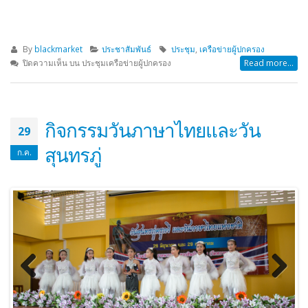
By
blackmarket
ประชาสัมพันธ์
ประชุม
,
เครือข่ายผู้ปกครอง
ปิดความเห็น
บน ประชุมเครือข่ายผู้ปกครอง
Read more...
กิจกรรมวันภาษาไทยและวัน
29
สุนทรภู่
ก.ค.
Previous
Next