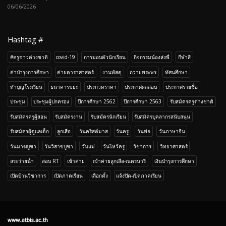
06/06/2026
Hashtag #
#ครูชาวต่างชาติ
covid-19
การมอบตัวนักเรียน
กิจกรรมน้องส่งพี่
กีฬาสี
ค่าบำรุงการศึกษา
ค่ายดาราศาสตร์
งานพัสดุ
ถวายพระพร
ทัศนศึกษา
ทำบุญโรงเรียน
ธนาคารขยะ
ประกวดราคา
ประกาศผลสอบ
ประกาศรายชื่อ
ประชุม
ประชุมผู้ปกครอง
ปีการศึกษา 2562
ปีการศึกษา 2563
รับสมัครครูต่างชาติ
รับสมัครครูผู้สอน
รับสมัครงาน
รับสมัครนักเรียน
รับสมัครบุคลากรสนับสนุน
รับสมัครผู้ดูแลเด็ก
ลูกเสือ
วันคริสต์มาส
วันครู
วันพ่อ
วันภาษาจีน
วันมาฆบูชา
วันวิสาขบูชา
วันแม่
วันไหว้ครู
วิชาการ
วิทยาศาสตร์
สระว่ายน้ำ
สอบ RT
เข้าค่าย
เข้าค่ายลูกเสือ-เนตรนารี
เงินบำรุงการศึกษา
เปิดบ้านวิชาการ
เปิดภาคเรียน
เลือกตั้ง
เเจ้งปิด-เปิดภาคเรียน