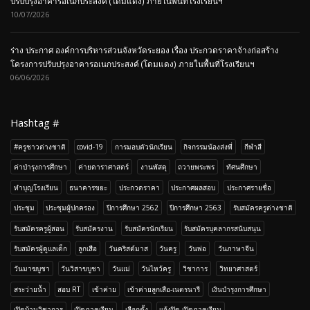
ปรับปรุงอาคารอเนกประสงค์ (โดมแดง) ภายในพื้นที่โรงเรียนฯ
10/07/2026
ร่าง ประกาศ องค์การบริหารส่วนจังหวัดระยอง เรื่อง ประกวดราคาจ้างก่อสร้าง
โครงการปรับปรุงอาคารอเนกประสงค์ (โดมแดง) ภายในพื้นที่โรงเรียนฯ
06/06/2026
Hashtag #
#ครูชาวต่างชาติ
covid-19
การมอบตัวนักเรียน
กิจกรรมน้องส่งพี่
กีฬาสี
ค่าบำรุงการศึกษา
ค่ายดาราศาสตร์
งานพัสดุ
ถวายพระพร
ทัศนศึกษา
ทำบุญโรงเรียน
ธนาคารขยะ
ประกวดราคา
ประกาศผลสอบ
ประกาศรายชื่อ
ประชุม
ประชุมผู้ปกครอง
ปีการศึกษา 2562
ปีการศึกษา 2563
รับสมัครครูต่างชาติ
รับสมัครครูผู้สอน
รับสมัครงาน
รับสมัครนักเรียน
รับสมัครบุคลากรสนับสนุน
รับสมัครผู้ดูแลเด็ก
ลูกเสือ
วันคริสต์มาส
วันครู
วันพ่อ
วันภาษาจีน
วันมาฆบูชา
วันวิสาขบูชา
วันแม่
วันไหว้ครู
วิชาการ
วิทยาศาสตร์
สระว่ายน้ำ
สอบ RT
เข้าค่าย
เข้าค่ายลูกเสือ-เนตรนารี
เงินบำรุงการศึกษา
เปิดบ้านวิชาการ
เปิดภาคเรียน
เลือกตั้ง
เเจ้งปิด-เปิดภาคเรียน