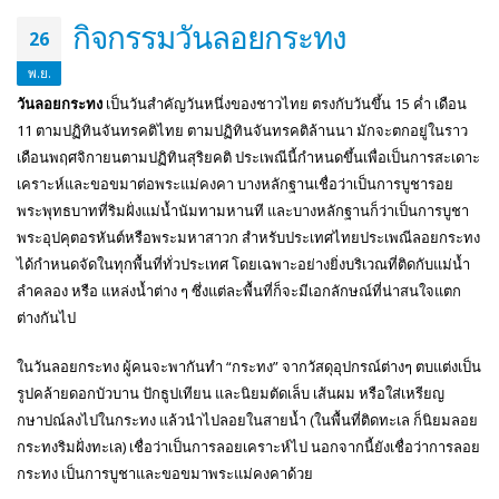
กิจกรรมวันลอยกระทง
26
พ.ย.
วันลอยกระทง
เป็นวันสำคัญวันหนึ่งของชาวไทย ตรงกับวันขึ้น 15 ค่ำ เดือน
11 ตามปฏิทินจันทรคติไทย ตามปฏิทินจันทรคติล้านนา มักจะตกอยู่ในราว
เดือนพฤศจิกายนตามปฏิทินสุริยคติ ประเพณีนี้กำหนดขึ้นเพื่อเป็นการสะเดาะ
เคราะห์และขอขมาต่อพระแม่คงคา บางหลักฐานเชื่อว่าเป็นการบูชารอย
พระพุทธบาทที่ริมฝั่งแม่น้ำนัมทามหานที และบางหลักฐานก็ว่าเป็นการบูชา
พระอุปคุตอรหันต์หรือพระมหาสาวก สำหรับประเทศไทยประเพณีลอยกระทง
ได้กำหนดจัดในทุกพื้นที่ทั่วประเทศ โดยเฉพาะอย่างยิ่งบริเวณที่ติดกับแม่น้ำ
ลำคลอง หรือ แหล่งน้ำต่าง ๆ ซึ่งแต่ละพื้นที่ก็จะมีเอกลักษณ์ที่น่าสนใจแตก
ต่างกันไป
ในวันลอยกระทง ผู้คนจะพากันทำ “กระทง” จากวัสดุอุปกรณ์ต่างๆ ตบแต่งเป็น
รูปคล้ายดอกบัวบาน ปักธูปเทียน และนิยมตัดเล็บ เส้นผม หรือใส่เหรียญ
กษาปณ์ลงไปในกระทง แล้วนำไปลอยในสายน้ำ (ในพื้นที่ติดทะเล ก็นิยมลอย
กระทงริมฝั่งทะเล) เชื่อว่าเป็นการลอยเคราะห์ไป นอกจากนี้ยังเชื่อว่าการลอย