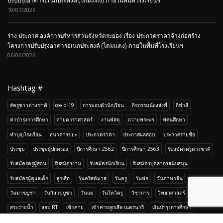
ประกาศองค์การบริหารส่วนจังหวัดระยอง เรื่อง ประกวดราคาจ้างก่อสร้างโครงการ
ปรับปรุงอาคารอเนกประสงค์ (โดมแดง) ภายในพื้นที่โรงเรียนฯ
10/07/2026
ร่าง ประกาศ องค์การบริหารส่วนจังหวัดระยอง เรื่อง ประกวดราคาจ้างก่อสร้าง
โครงการปรับปรุงอาคารอเนกประสงค์ (โดมแดง) ภายในพื้นที่โรงเรียนฯ
06/06/2026
Hashtag #
#ครูชาวต่างชาติ
covid-19
การมอบตัวนักเรียน
กิจกรรมน้องส่งพี่
กีฬาสี
ค่าบำรุงการศึกษา
ค่ายดาราศาสตร์
งานพัสดุ
ถวายพระพร
ทัศนศึกษา
ทำบุญโรงเรียน
ธนาคารขยะ
ประกวดราคา
ประกาศผลสอบ
ประกาศรายชื่อ
ประชุม
ประชุมผู้ปกครอง
ปีการศึกษา 2562
ปีการศึกษา 2563
รับสมัครครูต่างชาติ
รับสมัครครูผู้สอน
รับสมัครงาน
รับสมัครนักเรียน
รับสมัครบุคลากรสนับสนุน
รับสมัครผู้ดูแลเด็ก
ลูกเสือ
วันคริสต์มาส
วันครู
วันพ่อ
วันภาษาจีน
วันมาฆบูชา
วันวิสาขบูชา
วันแม่
วันไหว้ครู
วิชาการ
วิทยาศาสตร์
สระว่ายน้ำ
สอบ RT
เข้าค่าย
เข้าค่ายลูกเสือ-เนตรนารี
เงินบำรุงการศึกษา