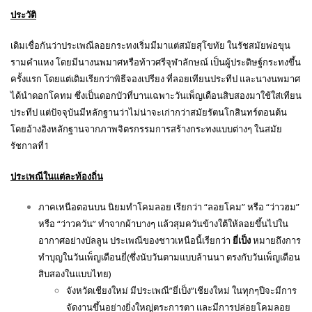
กระทง เป็นการบูชาและขอขมาพระแม่คงคาด้วย
ประวัติ
เดิมเชื่อกันว่าประเพณีลอยกระทงเริ่มมีมาแต่สมัยสุโขทัย ในรัชสมัยพ่อขุน
รามคำแหง โดยมีนางนพมาศหรือท้าวศรีจุฬาลักษณ์ เป็นผู้ประดิษฐ์กระทงขึ้น
ครั้งแรก โดยแต่เดิมเรียกว่าพิธีจองเปรียง ที่ลอยเทียนประทีป และนางนพมาศ
ได้นำดอกโคทม ซึ่งเป็นดอกบัวที่บานเฉพาะวันเพ็ญเดือนสิบสองมาใช้ใส่เทียน
ประทีป แต่ปัจจุบันมีหลักฐานว่าไม่น่าจะเก่ากว่าสมัยรัตนโกสินทร์ตอนต้น
โดยอ้างอิงหลักฐานจากภาพจิตรกรรมการสร้างกระทงแบบต่างๆ ในสมัย
รัชกาลที่1
ประเพณีในแต่ละท้องถิ่น
ภาคเหนือตอนบน นิยมทำโคมลอย เรียกว่า “ลอยโคม” หรือ “ว่าวฮม”
หรือ “ว่าวควัน” ทำจากผ้าบางๆ แล้วสุมควันข้างใต้ให้ลอยขึ้นไปใน
อากาศอย่างบัลลูน ประเพณีของชาวเหนือนี้เรียกว่า
ยี่เป็ง
หมายถึงการ
ทำบุญในวันเพ็ญเดือนยี่(ซึ่งนับวันตามแบบล้านนา ตรงกับวันเพ็ญเดือน
สิบสองในแบบไทย)
จังหวัดเชียงใหม่ มีประเพณี”ยี่เป็ง”เชียงใหม่ ในทุกๆปีจะมีการ