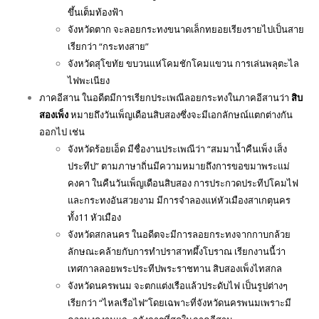
จัดงานขึ้นอย่างยิ่งใหญ่ตระการตา และมีการปล่อยโคมลอย
ขึ้นเต็มท้องฟ้า
จังหวัดตาก จะลอยกระทงขนาดเล็กทยอยเรียงรายไปเป็นสาย
เรียกว่า “กระทงสาย”
จังหวัดสุโขทัย ขบวนแห่โคมชักโคมแขวน การเล่นพลุตะไล
ไฟพะเนียง
ภาคอีสาน ในอดีตมีการเรียกประเพณีลอยกระทงในภาคอีสานว่า
สิบ
สองเพ็ง
หมายถึงวันเพ็ญเดือนสิบสองซึ่งจะมีเอกลักษณ์แตกต่างกัน
ออกไป เช่น
จังหวัดร้อยเอ็ด มีชื่องานประเพณีว่า “สมมาน้ำคืนเพ็ง เส็ง
ประทีป” ตามภาษาถิ่นมีความหมายถึงการขอขมาพระแม่
คงคา ในคืนวันเพ็ญเดือนสิบสอง การประกวดประทีปโคมไฟ
และกระทงอันสวยงาม มีการจำลองแห่หัวเมืองสาเกตุนคร
ทั้ง11 หัวเมือง
จังหวัดสกลนคร ในอดีตจะมีการลอยกระทงจากกาบกล้วย
ลักษณะคล้ายกับการทำปราสาทผึ้งโบราณ เรียกงานนี้ว่า
เทศกาลลอยพระประทีปพระราชทาน สิบสองเพ็งไทสกล
จังหวัดนครพนม จะตกแต่งเรือแล้วประดับไฟ เป็นรูปต่างๆ