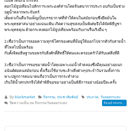
1. เชื่อว่าเป็นการบูชาสมเด็จพระสัมมาสัมพุทธเจ้าวิธีหนึ่งโดยใช้น้ำที่ไหลไป
เป็นพาหนะนำกระทง
ดอกไม้ธูปเทียนไปสักการะพระองค์ท่านโดยจินตนาการประก อบกับเป็นช่วง
ฤดูน้ำหลากพระจันทร์
เต็มดวงในคืนวันเพ็ญเป็นบรรยากาศที่ทำให้คนในสมัยก่อนซึ่งยึดมั่นใน
พระพุทธศาสนาอย่างแน่นแฟ้น เกิดความสุขสงบเป็นพิเศษจึงได้จัดพิธีบูชา
พระพุทธคุณ ด้วยกระทงดอกไม้ธูปเทียนพร้อมกับงานรื่นเริงอื่น ๆ
2.เชื่อว่าเป็นการลอยความทุกข์โศกของตนที่มีอยู่ให้ออกไปจากตัวกับสายน้ำ
ที่ไหลไปนั้นพร้อม
กับตั้งจิตอธิษฐานขอพรกับสิ่งศักดิ์สิทธิ์ให้ตนและครอบครัวได้รับแต่สิ่งที่ดี
3.เชื่อว่าเป็นการขอขมาต่อน้ำโดยเฉพาะแม่น้ำลำคลองซึ่งมีคุณอย่างอเนก
อนันต์ต่อคนสมัยก่อน ทั้งเรื่องใช้อาบชะล้างสิ่งต่างๆประจำวันรวมทั้งการเ
พาะปลูกการคมนาคมถือว่าเป็นการกระทำล่วง
เกินให้น้ำสกปรกจึงได้ทำพิธีขอขมาอย่างเป็นพิธีการอย่างน้อยปีละครั้ง
By
blackmarket
กิจกรรม
,
ประชาสัมพันธ์
ประกวด
,
วันลอยกระทง
ปิดความเห็น
บน กิจกรรมวันลอยกระทง
Read more...