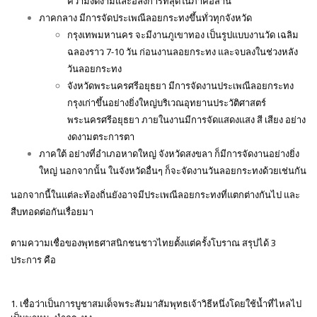
เรียกว่า “ไหลเรือไฟ”โดยเฉพาะที่จังหวัดนครพนมเพราะมี
ความงดงามและอลังการที่สุดในภาคอีสาน
ภาคกลาง มีการจัดประเพณีลอยกระทงขึ้นทั่วทุกจังหวัด
กรุงเทพมหานคร จะมีงานภูเขาทอง เป็นรูปแบบงานวัด เฉลิม
ฉลองราว 7-10 วัน ก่อนงานลอยกระทง และจบลงในช่วงหลัง
วันลอยกระทง
จังหวัดพระนครศรีอยุธยา มีการจัดงานประเพณีลอยกระทง
กรุงเก่าขึ้นอย่างยิ่งใหญ่บริเวณอุทยานประวัติศาสตร์
พระนครศรีอยุธยา ภายในงานมีการจัดแสดงแสง สี เสียง อย่าง
งดงามตระการตา
ภาคใต้ อย่างที่อำเภอหาดใหญ่ จังหวัดสงขลา ก็มีการจัดงานอย่างยิ่ง
ใหญ่ นอกจากนั้น ในจังหวัดอื่นๆ ก็จะจัดงานวันลอยกระทงด้วยเช่นกัน
นอกจากนี้ในแต่ละท้องถิ่นยังอาจมีประเพณีลอยกระทงที่แตกต่างกันไป และ
สืบทอดต่อกันเรื่อยมา
ตามความเชื่อของพุทธศาสนิกชนชาวไทยตั้งแต่ครั้งโบราณ สรุปได้ 3
ประการ คือ