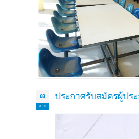
ประกาศรับสมัครผู้ป
03
เม.ย.