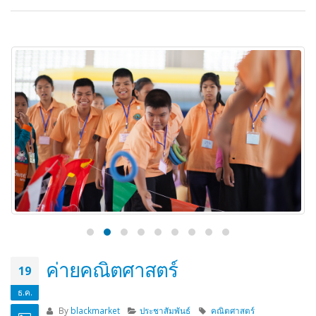
พาเด็กไปดูหนังเรื่องคุณทองแดง
22
ธ.ค.
By
blackmarket
ประชาสัมพันธ์
ทัศนศึกษา
ปิดความเห็น
บน พาเด็กไปดูหนังเรื่องคุณทองแดง
Read more...