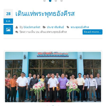
เดินแห่พระพุทธอังคีรส
28
ธ.ค.
By
blackmarket
ประชาสัมพันธ์
พระพุทธอังคีรส
ปิดความเห็น
บน เดินแห่พระพุทธอังคีรส
Read more...