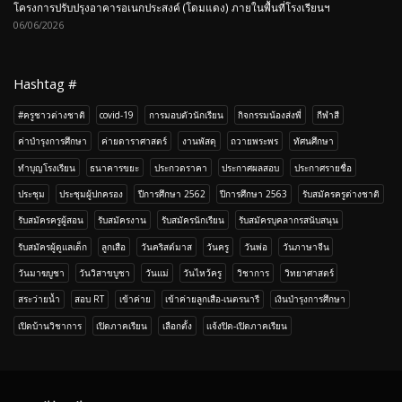
โครงการปรับปรุงอาคารอเนกประสงค์ (โดมแดง) ภายในพื้นที่โรงเรียนฯ
06/06/2026
Hashtag #
#ครูชาวต่างชาติ
covid-19
การมอบตัวนักเรียน
กิจกรรมน้องส่งพี่
กีฬาสี
ค่าบำรุงการศึกษา
ค่ายดาราศาสตร์
งานพัสดุ
ถวายพระพร
ทัศนศึกษา
ทำบุญโรงเรียน
ธนาคารขยะ
ประกวดราคา
ประกาศผลสอบ
ประกาศรายชื่อ
ประชุม
ประชุมผู้ปกครอง
ปีการศึกษา 2562
ปีการศึกษา 2563
รับสมัครครูต่างชาติ
รับสมัครครูผู้สอน
รับสมัครงาน
รับสมัครนักเรียน
รับสมัครบุคลากรสนับสนุน
รับสมัครผู้ดูแลเด็ก
ลูกเสือ
วันคริสต์มาส
วันครู
วันพ่อ
วันภาษาจีน
วันมาฆบูชา
วันวิสาขบูชา
วันแม่
วันไหว้ครู
วิชาการ
วิทยาศาสตร์
สระว่ายน้ำ
สอบ RT
เข้าค่าย
เข้าค่ายลูกเสือ-เนตรนารี
เงินบำรุงการศึกษา
เปิดบ้านวิชาการ
เปิดภาคเรียน
เลือกตั้ง
เเจ้งปิด-เปิดภาคเรียน