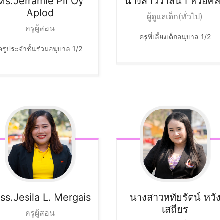
Ms.Jerramie Pil Oy
นางสาววาสนา
ห้วยศิ
Aplod
ผู้ดูแลเด็ก(ทั่วไป)
ครูผู้สอน
ครูพี่เลี้ยงเด็กอนุบาล 1/2
ครูประจำชั้นร่วมอนุบาล 1/2
ss.Jesila
L. Mergais
นางสาวหทัยรัตน์
หวั
เสถียร
ครูผู้สอน