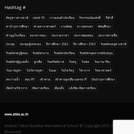
Hashtag #
#ครูชาวต่างชาติ
covid-19
การมอบตัวนักเรียน
กิจกรรมน้องส่งพี่
กีฬาสี
ค่าบำรุงการศึกษา
ค่ายดาราศาสตร์
งานพัสดุ
ถวายพระพร
ทัศนศึกษา
ทำบุญโรงเรียน
ธนาคารขยะ
ประกวดราคา
ประกาศผลสอบ
ประกาศรายชื่อ
ประชุม
ประชุมผู้ปกครอง
ปีการศึกษา 2562
ปีการศึกษา 2563
รับสมัครครูต่างชาติ
รับสมัครครูผู้สอน
รับสมัครงาน
รับสมัครนักเรียน
รับสมัครบุคลากรสนับสนุน
รับสมัครผู้ดูแลเด็ก
ลูกเสือ
วันคริสต์มาส
วันครู
วันพ่อ
วันภาษาจีน
วันมาฆบูชา
วันวิสาขบูชา
วันแม่
วันไหว้ครู
วิชาการ
วิทยาศาสตร์
สระว่ายน้ำ
สอบ RT
เข้าค่าย
เข้าค่ายลูกเสือ-เนตรนารี
เงินบำรุงการศึกษา
เปิดบ้านวิชาการ
เปิดภาคเรียน
เลือกตั้ง
เเจ้งปิด-เปิดภาคเรียน
Anuban Taksin Bankhai International School © Copyright 2015. All Rights
Reserved.