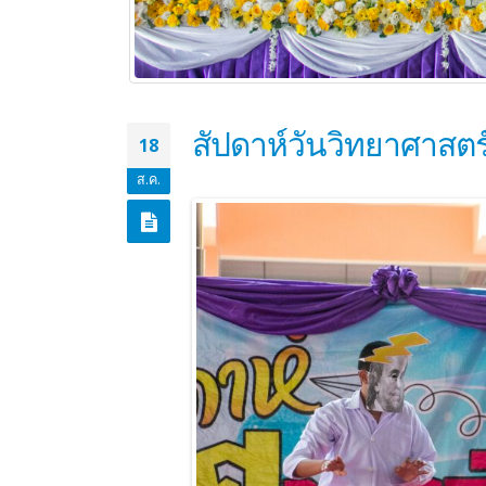
สัปดาห์วันวิทยาศาสตร
18
ส.ค.