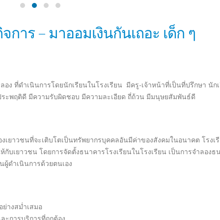
ดใสห่างไกลยาเสพติด
ยรติมาเปิดงานโดย ท่านนายกปิยะ ปิตุเตชะ นายกองค์การบริหารส่วนจังหวั
า ข่าวสาร ความรู้ และข้อมูลในเรื่องคุณภาพ ชีวิตยาและยาเสพติด ตลอด
กยาเสพติดด้วยวิธีการต่าง ๆ เพื่อเป็นภูมิคุ้มกันให้ประชาชนไม่ใช้ยาเสพต
ภาพแวดล้อมใกล้ตัวที่มีส่วนผลักดันให้ใช้ยาเสพติดควบคู่กันไปด้วย การป้อ
 เปรียบเสมือนก้าวแรกที่สำคัญที่จะ ทำให้เราไม่ต้องไปยุ่งเกี่ยวกับมัน หา