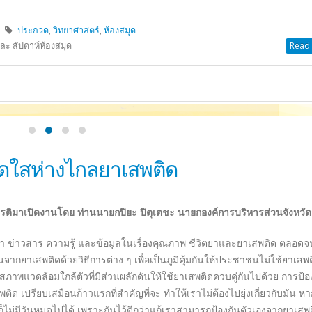
ำเนินชลมารคและสถลมารค ทอดพระเนตรสุริยุปราคาเต็มดวง ที่ทรงคำนวณพ
1 ค่ำ เดือน 10 ปีมะโรง สัมฤทธิศก จุลศักราช 1230
โดยจะเห็นหมดดวงและชั
ภอเมือง จังหวัดประจวบคีรีขันธ์ ตั้งแต่บริเวณ เกาะจาน ขึ้นไปถึง ปราณบุรี 
ุริยวงศ์ (ช่วง บุนนาค) ไปสร้างค่ายหลวงและพลับพลาที่ประทับ มีคณะนัก
 ออด เจ้าเมืองสิงคโปร์ เดินทางมาเข้าเฝ้าฯ และร่วมในการสังเกตการณ์ 
เภอบ้านหว้ากอ
ทยาศาสตร์แห่งชาติ
รีชาสามารถทางด้านวิทยาศาสตร์ ของพระบาทสมเด็จพระจอมเกล้าเจ้าอยู่
์ อันเป็นวิถีทางหนึ่งของการแก้ปัญหาการขาดแคลนกำลังคน ทางด้านวิทยาศ
ค้นคว้า วิจัย ทางวิทยาศาสตร์และเทคโนโลยี ซึ่งมีความจำเป็นอย่างยิ่งต่อ
ฐและเอกชน ในการนำวิทยาศาสตร์และเทคโนโลยีไปใช้ในการพัฒนาประเทศอย่
วิจัย นักประดิษฐ์ ได้แสดงผลงานต่อสาธารณชน