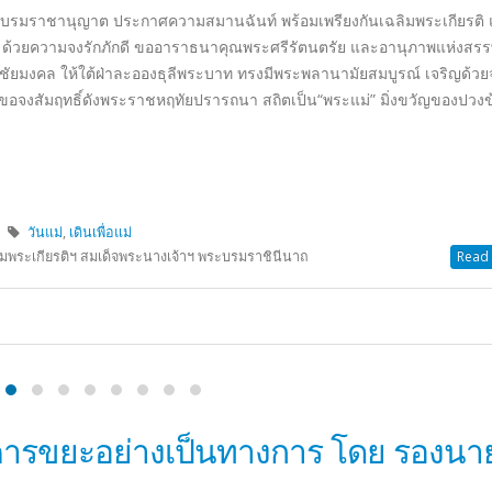
ิจการ – มาออมเงินกันเถอะ เด็ก ๆ