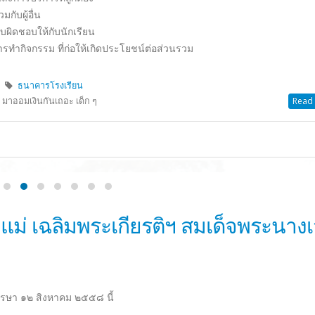
ก็ไม่มีวันหมดไปได้ เพราะกันไว้ดีกว่าแก้เราสามารถป้องกันตัวเองจากยาเสพต
่ายาเสพติด จะมีแค่ยาบ้าเพียงอย่างเดียว ซึ่งของแบบนั้นเรา เองยังไม่รู้ว่าจะเ
อาจคาดไม่ถึงว่า มันก็ทำให้เราติดได้ แม้ไม่ใช่ยาเสพติดโดยตรง ก็ตาม เม
องกันจึงเป็นวิธีที่ดีที่สุด ซึ่งสามารถเริ่มได้ จากตัวเรา ครอบครัว และคนรอบข
าสของยาเสพติด”
ยาเสพติด
,
เข้าค่าย
ปิดความเห็น
บน กิจกรรมค่ายเยาวชนสดใสห่างไกลยาเ
Read 