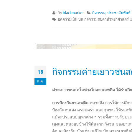
พระจอมเกล้าเจ้าอยู่หัว ได้เสด็จพระราชด
ไว้ล่วงหน้า 2 ปี ว่าจะเกิดในวันอังคาร ขึ้น 
ที่สุด คือ ที่หมู่บ้านหัววาฬ ตำบลหว้ากอ อำเ
ถึง จังหวัดชุมพร จึงโปรดฯ ให้เจ้าพระยาศรีส
ดาราศาสตร์จากประเทศฝรั่งเศส และเซอร์แฮรี
มาได้มีการสร้าง
“อุทยานวิทยาศาสตร์”
ที่อำ
วัตถุประสงค์ของการจัดงานวันสัปดาห์วิ
1. เพื่อเป็นการเฉลิมพระเกียรติและพระป
“พระบิดาแห่งวิทยาศาสตร์ไทย”
2. เพื่อเสริมสร้างบรรยากาศทางวิทยาศาสตร
และเทคโนโลยี
3. เพื่อเป็นการส่งเสริมและเผยแพร่ผลงาน การ
พัฒนาประเทศ
4. เพื่อส่งเสริมความร่วมมือระหว่าภาครั
ประสิทธิภาพ
5. เพื่อสนับสนุนให้กำลังใจและโอกาสแก่นัก