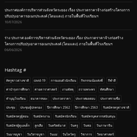
ประกาศองค์การบริหารส่วนจังหวัดระยอง เรื่อง ประกวดราคาจ้างก่อสร้างโครงการ
ปรับปรุงอาคารอเนกประสงค์ (โดมแดง) ภายในพื้นที่โรงเรียนฯ
10/07/2026
ร่าง ประกาศ องค์การบริหารส่วนจังหวัดระยอง เรื่อง ประกวดราคาจ้างก่อสร้าง
โครงการปรับปรุงอาคารอเนกประสงค์ (โดมแดง) ภายในพื้นที่โรงเรียนฯ
06/06/2026
Hashtag #
#ครูชาวต่างชาติ
covid-19
การมอบตัวนักเรียน
กิจกรรมน้องส่งพี่
กีฬาสี
ค่าบำรุงการศึกษา
ค่ายดาราศาสตร์
งานพัสดุ
ถวายพระพร
ทัศนศึกษา
ทำบุญโรงเรียน
ธนาคารขยะ
ประกวดราคา
ประกาศผลสอบ
ประกาศรายชื่อ
ประชุม
ประชุมผู้ปกครอง
ปีการศึกษา 2562
ปีการศึกษา 2563
รับสมัครครูต่างชาติ
รับสมัครครูผู้สอน
รับสมัครงาน
รับสมัครนักเรียน
รับสมัครบุคลากรสนับสนุน
รับสมัครผู้ดูแลเด็ก
ลูกเสือ
วันคริสต์มาส
วันครู
วันพ่อ
วันภาษาจีน
วันมาฆบูชา
วันวิสาขบูชา
วันแม่
วันไหว้ครู
วิชาการ
วิทยาศาสตร์