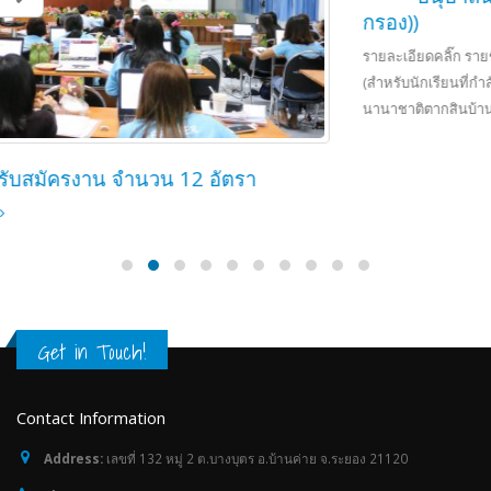
กรอง))
รายละเอียดคลิ๊ก รายชื่อผู้มีสิทธิ์เข้าเรียนในระดับชั้นประถมศึกษาปีที่ 1
(สำหรับนักเรียนที่กำลังศึกษาอยู่ในระดับชั้นอนุบาลปีที่ 3 ของโรงเรียนอนุบาล
นานาชาติตากสินบ้านค่าย (วัดหวายกรอง))
read more
Get in Touch!
Contact Information
Address:
เลขที่ 132 หมู่ 2 ต.บางบุตร อ.บ้านค่าย จ.ระยอง 21120
Phone:
038-015299
Email:
contactus@atbis.ac.th