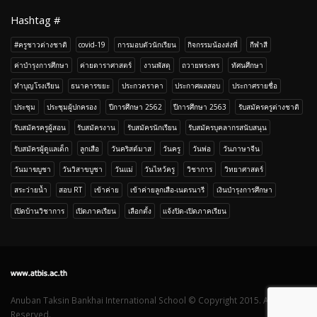
ค่าบำรุงการศึกษา
ค่ายดาราศาสตร์
งานพัสดุ
ถวายพระพร
ทัศนศึกษา
ทำบุญโรงเรียน
ธนาคารขยะ
ประกวดราคา
ประกาศผลสอบ
ประกาศรายชื่อ
ประชุม
ประชุมผู้ปกครอง
ปีการศึกษา 2562
ปีการศึกษา 2563
รับสมัครครูต่างชาติ
รับสมัครครูผู้สอน
รับสมัครงาน
รับสมัครนักเรียน
รับสมัครบุคลากรสนับสนุน
รับสมัครผู้ดูแลเด็ก
ลูกเสือ
วันคริสต์มาส
วันครู
วันพ่อ
วันภาษาจีน
วันมาฆบูชา
วันวิสาขบูชา
วันแม่
วันไหว้ครู
วิชาการ
วิทยาศาสตร์
สระว่ายน้ำ
สอบ RT
เข้าค่าย
เข้าค่ายลูกเสือ-เนตรนารี
เงินบำรุงการศึกษา
เปิดบ้านวิชาการ
เปิดภาคเรียน
เลือกตั้ง
เเจ้งปิด-เปิดภาคเรียน
Anuban Taksin Bankhai International School © Copyright 2015. All Rights
Reserved.
su Veren Siteler
bahibom
grandpashabet
Jojobet
pusulabet
https://milliol