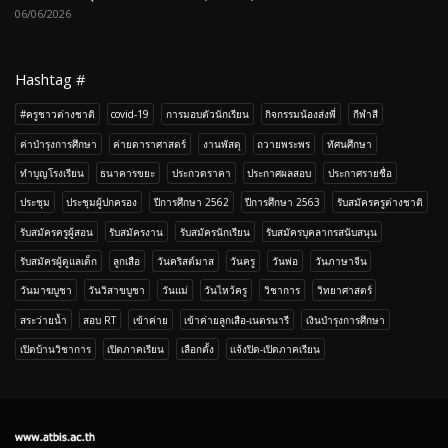
06/06/2026
Hashtag #
#ครูชาวต่างชาติ
covid-19
การมอบตัวนักเรียน
กิจกรรมน้องส่งพี่
กีฬาสี
ค่าบำรุงการศึกษา
ค่ายดาราศาสตร์
งานพัสดุ
ถวายพระพร
ทัศนศึกษา
ทำบุญโรงเรียน
ธนาคารขยะ
ประกวดราคา
ประกาศผลสอบ
ประกาศรายชื่อ
ประชุม
ประชุมผู้ปกครอง
ปีการศึกษา 2562
ปีการศึกษา 2563
รับสมัครครูต่างชาติ
รับสมัครครูผู้สอน
รับสมัครงาน
รับสมัครนักเรียน
รับสมัครบุคลากรสนับสนุน
รับสมัครผู้ดูแลเด็ก
ลูกเสือ
วันคริสต์มาส
วันครู
วันพ่อ
วันภาษาจีน
วันมาฆบูชา
วันวิสาขบูชา
วันแม่
วันไหว้ครู
วิชาการ
วิทยาศาสตร์
สระว่ายน้ำ
สอบ RT
เข้าค่าย
เข้าค่ายลูกเสือ-เนตรนารี
เงินบำรุงการศึกษา
เปิดบ้านวิชาการ
เปิดภาคเรียน
เลือกตั้ง
เเจ้งปิด-เปิดภาคเรียน