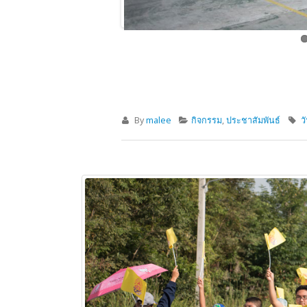
By
malee
กิจกรรม
,
ประชาสัมพันธ์
ว
งานวันพ่อ
04
ธ.ค.
By
blackmarket
ประชาสัมพันธ์
ภาษ