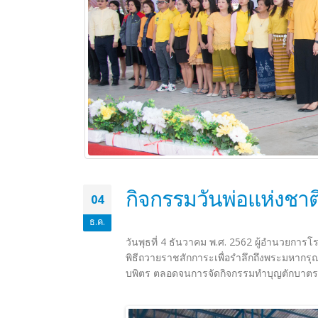
กิจกรรมวันพ่อแห่งชาต
04
ธ.ค.
วันพุธที่ 4 ธันวาคม พ.ศ. 2562 ผู้อำนวยการ
พิธีถวายราชสักการะเพื่อรำลึกถึงพระมหา
บพิตร ตลอดจนการจัดกิจกรรมทำบุญตักบาตร ก