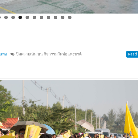
ันพ่อ
ปิดความเห็น
บน กิจกรรมวันพ่อแห่งชาติ
Read 
าอังกฤษ
,
วันพ่อ
,
สุนทรพจน์
,
แข่งขัน
ปิดความเห็น
บน งานวันพ่อ
Read 