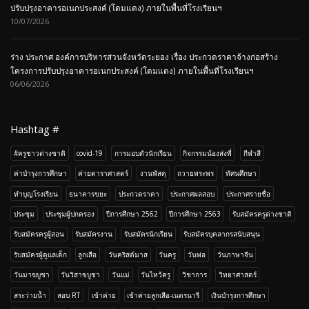
ปรับปรุงอาคารอเนกประสงค์ (โดมแดง) ภายในพื้นที่โรงเรียนฯ
10/07/2026
ร่าง ประกาศ องค์การบริหารส่วนจังหวัดระยอง เรื่อง ประกวดราคาจ้างก่อสร้าง
โครงการปรับปรุงอาคารอเนกประสงค์ (โดมแดง) ภายในพื้นที่โรงเรียนฯ
06/06/2026
Hashtag #
#ครูชาวต่างชาติ
covid-19
การมอบตัวนักเรียน
กิจกรรมน้องส่งพี่
กีฬาสี
ค่าบำรุงการศึกษา
ค่ายดาราศาสตร์
งานพัสดุ
ถวายพระพร
ทัศนศึกษา
ทำบุญโรงเรียน
ธนาคารขยะ
ประกวดราคา
ประกาศผลสอบ
ประกาศรายชื่อ
ประชุม
ประชุมผู้ปกครอง
ปีการศึกษา 2562
ปีการศึกษา 2563
รับสมัครครูต่างชาติ
รับสมัครครูผู้สอน
รับสมัครงาน
รับสมัครนักเรียน
รับสมัครบุคลากรสนับสนุน
รับสมัครผู้ดูแลเด็ก
ลูกเสือ
วันคริสต์มาส
วันครู
วันพ่อ
วันภาษาจีน
วันมาฆบูชา
วันวิสาขบูชา
วันแม่
วันไหว้ครู
วิชาการ
วิทยาศาสตร์
สระว่ายน้ำ
สอบ RT
เข้าค่าย
เข้าค่ายลูกเสือ-เนตรนารี
เงินบำรุงการศึกษา