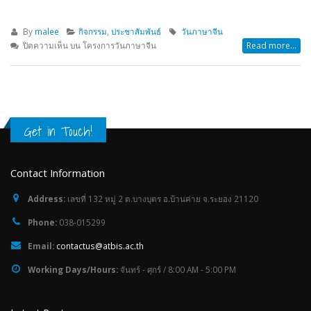
By
malee
กิจกรรม
,
ประชาสัมพันธ์
วันภาษาจีน
ปิดความเห็น
บน โครงการวันภาษาจีน
Read more...
Get in Touch!
Contact Information
Address:
เลขที่ 132 หมู่ 2 ต.บางบุตร อ.บ้านค่าย จ.ระยอง 21120
Phone:
038-015299
Email:
contactus@atbis.ac.th
Working Days/Hours:
จันทร์ - ศุกร์ / 8:00 AM - 5:00 PM